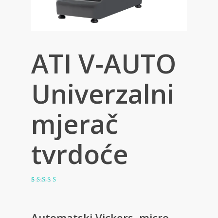
ATI V-AUTO
Univerzalni
mjerač
tvrdoće
Korisničke
2
ocjene:
5.00
od
ukupno 5
Automatski Vickers, micro-
(