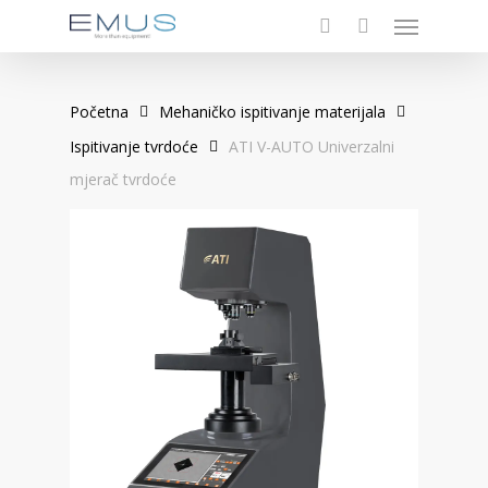
Menu
Skip
to
search
main
content
Početna
Mehaničko ispitivanje materijala
Ispitivanje tvrdoće
ATI V-AUTO Univerzalni
mjerač tvrdoće