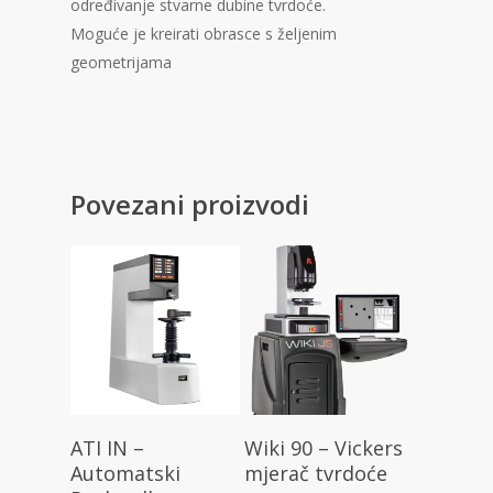
određivanje stvarne dubine tvrdoće.
Moguće je kreirati obrasce s željenim
geometrijama
Povezani proizvodi
Pročitaj Više
Pročitaj Više
ATI IN –
Wiki 90 – Vickers
Automatski
mjerač tvrdoće