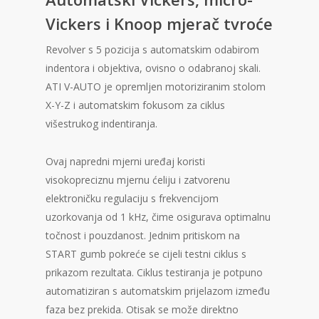
korisnika)
Vickers i Knoop mjerač tvroće
Revolver s 5 pozicija s automatskim odabirom
indentora i objektiva, ovisno o odabranoj skali.
ATI V-AUTO je opremljen motoriziranim stolom
X-Y-Z i automatskim fokusom za ciklus
višestrukog indentiranja.
Ovaj napredni mjerni uređaj koristi
visokopreciznu mjernu ćeliju i zatvorenu
elektroničku regulaciju s frekvencijom
uzorkovanja od 1 kHz, čime osigurava optimalnu
točnost i pouzdanost. Jednim pritiskom na
START gumb pokreće se cijeli testni ciklus s
prikazom rezultata. Ciklus testiranja je potpuno
automatiziran s automatskim prijelazom između
faza bez prekida. Otisak se može direktno