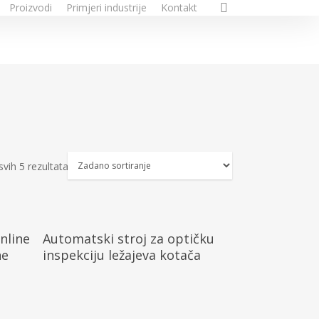
search
Proizvodi
Primjeri industrije
Kontakt
svih 5 rezultata
Pročitaj Više
nline
Automatski stroj za optičku
ne
inspekciju ležajeva kotača