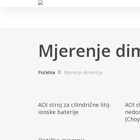
Skip
to
main
content
Mjerenje di
Početna
Mjerenje dimenzija
Pročitaj Više
AOI stroj za cilindrične litij-
AOI s
ionske baterije
nedos
(Choy
Pročitaj Više