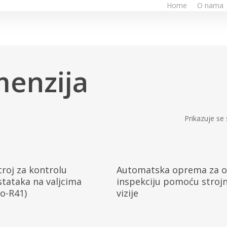
Home
O nama
menzija
Prikazuje se 
Pročitaj Više
Pročitaj Više
troj za kontrolu
Automatska oprema za o
tataka na valjcima
inspekciju pomoću stroj
o-R41)
vizije